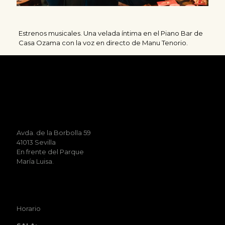
Estrenos musicales. Una velada íntima en el Piano Bar de
Casa Ozama con la voz en directo de Manu Tenorio.
Avda. de la Borbolla 59
41013 Sevilla
En frente del Parque
María Luisa.
Horario