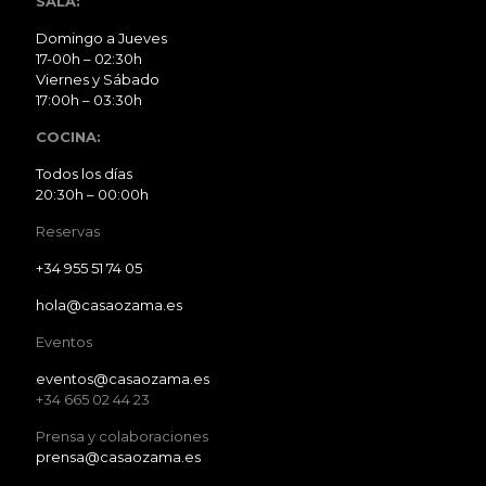
SALA:
Domingo a Jueves
17-00h – 02:30h
Viernes y Sábado
17:00h – 03:30h
COCINA:
Todos los días
20:30h – 00:00h
Reservas
+34 955 51 74 05
hola@casaozama.es
Eventos
eventos@casaozama.es
+34 665 02 44 23
Prensa y colaboraciones
prensa@casaozama.es